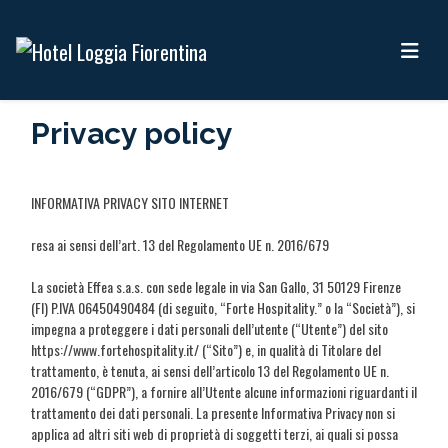
Privacy policy
INFORMATIVA PRIVACY SITO INTERNET
resa ai sensi dell’art. 13 del Regolamento UE n. 2016/679
La società Effea s.a.s. con sede legale in via San Gallo, 31 50129 Firenze
(FI) P.IVA 06450490484 (di seguito, “Forte Hospitality.” o la “Società”), si
impegna a proteggere i dati personali dell’utente (“Utente”) del sito
https://www.fortehospitality.it/ (“Sito”) e, in qualità di Titolare del
trattamento, è tenuta, ai sensi dell’articolo 13 del Regolamento UE n.
2016/679 (“GDPR”), a fornire all’Utente alcune informazioni riguardanti il
trattamento dei dati personali. La presente Informativa Privacy non si
applica ad altri siti web di proprietà di soggetti terzi, ai quali si possa